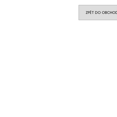
TAURA PX 17" LIGHT
MAXBIKE RIVA L
54 500 Kč
47 990 Kč
ZPĚT DO OBCHO