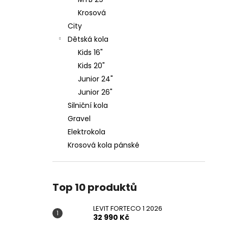
LEVIT FORTECO 1 2026
l
Krosová
32 990 Kč
City
Dětská kola
Kids 16"
Kids 20"
Junior 24"
Junior 26"
Silniční kola
Gravel
Elektrokola
Krosová kola pánské
Top 10 produktů
LEVIT FORTECO 1 2026
32 990 Kč