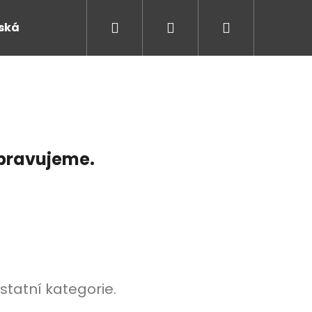
Hledat
Přihlášení
Nákupní
ká kola
City
Dětská kola
Silniční ko
košík
ipravujeme.
Následující
statní kategorie.