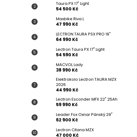
Taura PX 17" Light
54 500 Kč
Maxbike Riva L
47 990 Kč
LECTRON TAURA PSX PRO 19"
64 990 Kč
Lectron Taura PX 17" Light
54 590 Kč
MACVOL Lady
38 990 Kč
Elektrokolo Lectron TAURA MZX
2026
44 990 Kč
Lectron Esconder MFX 22" 25Ah
59 990 Kč
Leader Fox Oxnar Pánský 29"
62 900 Kč
Lectron Citana MZX
47 000 Kč