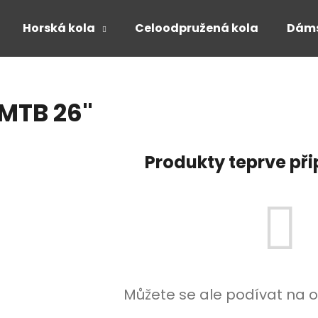
Horská kola
Celoodpružená kola
Dáms
Co potřebujete najít?
MTB 26"
HLEDAT
Produkty teprve př
Doporučujeme
Můžete se ale podívat na o