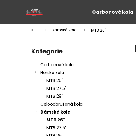
K
Přejít
na
o
Carbonové kola
obsah
Zpět
Zpět
š
do
do
í
Domů
Dámská kola
MTB 26"
k
obchodu
obchodu
P
o
Kategorie
Přeskočit
s
kategorie
t
Carbonové kola
r
Horská kola
a
MTB 26"
n
MTB 27,5"
n
MTB 29"
í
Celoodpružená kola
p
Dámská kola
a
MTB 26"
n
MTB 27,5"
e
MTB 29"